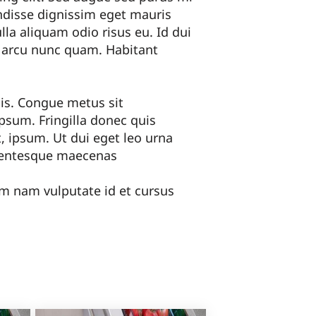
endisse dignissim eget mauris
la aliquam odio risus eu. Id dui
o arcu nunc quam. Habitant
sis. Congue metus sit
psum. Fringilla donec quis
at, ipsum. Ut dui eget leo urna
llentesque maecenas
dum nam vulputate id et cursus