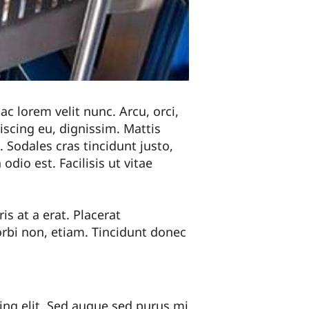
c lorem velit nunc. Arcu, orci,
scing eu, dignissim. Mattis
 Sodales cras tincidunt justo,
odio est. Facilisis ut vitae
is at a erat. Placerat
orbi non, etiam. Tincidunt donec
ing elit. Sed augue sed purus mi