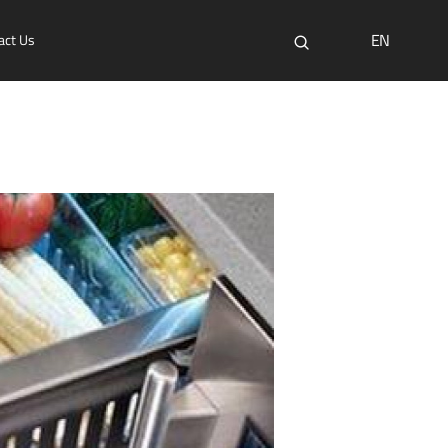
EN
act Us