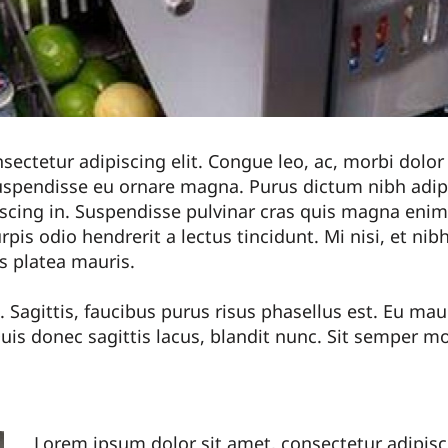
ectetur adipiscing elit. Congue leo, ac, morbi dolor a
spendisse eu ornare magna. Purus dictum nibh adipi
scing in. Suspendisse pulvinar cras quis magna enim.
rpis odio hendrerit a lectus tincidunt. Mi nisi, et nibh 
s platea mauris.
 Sagittis, faucibus purus risus phasellus est. Eu maur
uis donec sagittis lacus, blandit nunc. Sit semper m
Lorem ipsum dolor sit amet, consectetur adipisc