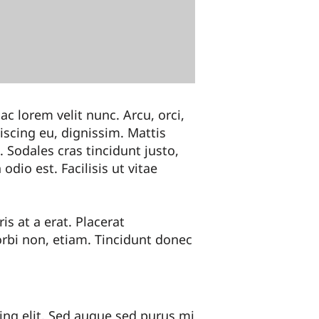
c lorem velit nunc. Arcu, orci,
scing eu, dignissim. Mattis
 Sodales cras tincidunt justo,
odio est. Facilisis ut vitae
is at a erat. Placerat
orbi non, etiam. Tincidunt donec
ing elit. Sed augue sed purus mi