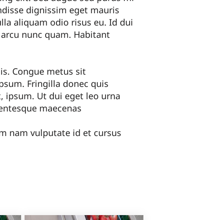
endisse dignissim eget mauris
la aliquam odio risus eu. Id dui
o arcu nunc quam. Habitant
sis. Congue metus sit
psum. Fringilla donec quis
at, ipsum. Ut dui eget leo urna
llentesque maecenas
dum nam vulputate id et cursus