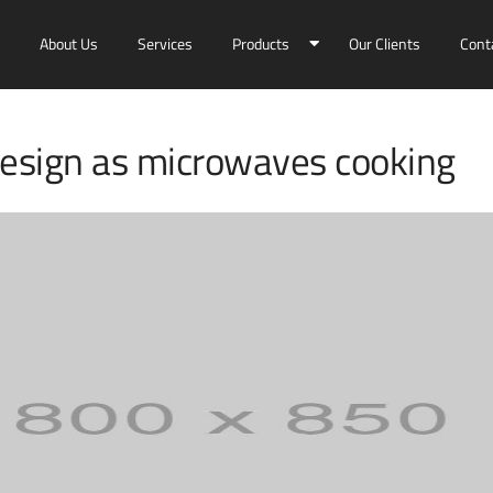
About Us
Services
Products
Our Clients
Cont
design as microwaves cooking