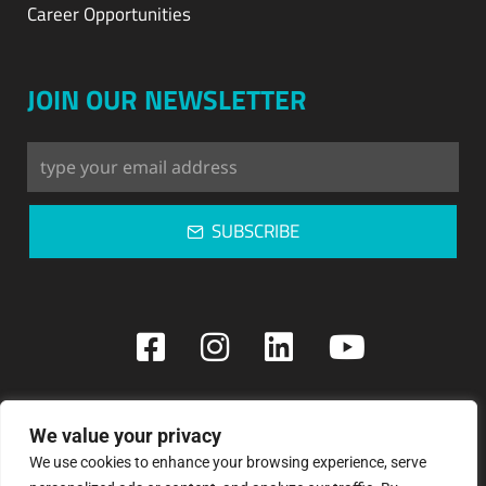
Career Opportunities
JOIN OUR NEWSLETTER
SUBSCRIBE
Copyright © 2023: Pegasos Refrigeration
We value your privacy
Privacy Policy | Terms & Conditions
We use cookies to enhance your browsing experience, serve